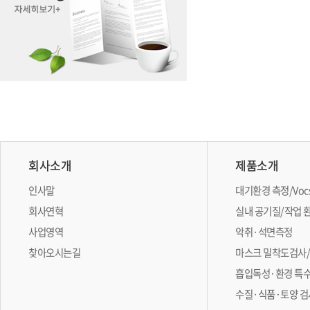
회사소개
제품소개
인사말
대기환경 측정/Vo
회사연혁
실내 공기질/작업 
사업영역
악취·석면측정
찾아오시는길
마스크 밀착도검사
흡입독성·환경 특
수질·식품·토양 검