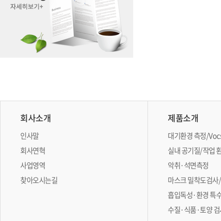
회사소개
제품소개
인사말
대기환경 측정/Vo
회사연혁
실내 공기질/작업 
사업영역
악취·석면측정
찾아오시는길
마스크 밀착도검사
흡입독성·환경 특
수질·식품·토양 검