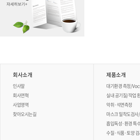
회사소개
제품소개
인사말
대기환경 측정/Vo
회사연혁
실내 공기질/작업 
사업영역
악취·석면측정
찾아오시는길
마스크 밀착도검사
흡입독성·환경 특
수질·식품·토양 검