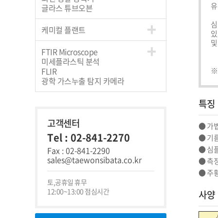
유지
글라스 튜브오븐
심
케미컬 플랜트
있
및
FTIR Microscope
미세플라스틱 분석
FLIR
※
광학 가스누출 탐지 카메라
특징
고객센터
● 가볍
Tel : 02-841-2270
● 기름
● 심
Fax : 02-841-2290
sales@taewonsibata.co.kr
● 측
● 주
토,공휴일 휴무
12:00~13:00 점심시간
사양