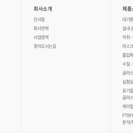
회사소개
제품
인사말
대기환
회사연혁
실내 
사업영역
악취·
찾아오시는길
마스크
흡입독
수질·
글라스
실험실
유기합
글라스
케미컬
FTIR
분석/