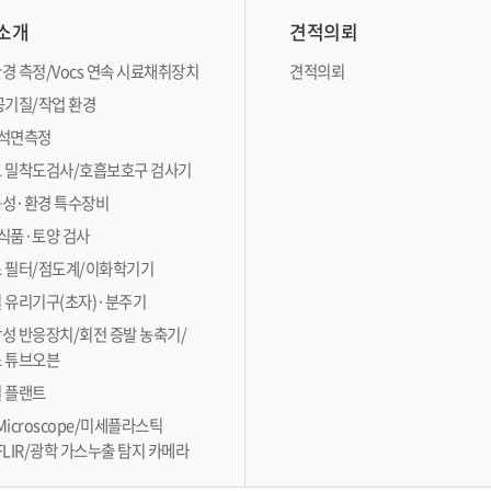
소개
견적의뢰
경 측정/Vocs 연속 시료채취장치
견적의뢰
공기질/작업 환경
석면측정
 밀착도검사/호흡보호구 검사기
성·환경 특수장비
식품·토양 검사
 필터/점도계/이화학기기
 유리기구(초자)·분주기
성 반응장치/회전 증발 농축기/
 튜브오븐
 플랜트
 Microscope/미세플라스틱
FLIR/광학 가스누출 탐지 카메라