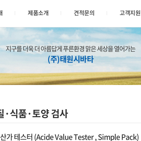
개
제품소개
견적문의
고객지원
지구를 더욱 더 아름답게 푸른환경 맑은 세상을 열어가는
(주)태원시바타
질·식품·토양 검사
가 테스터 (Acide Value Tester , Simple Pack)