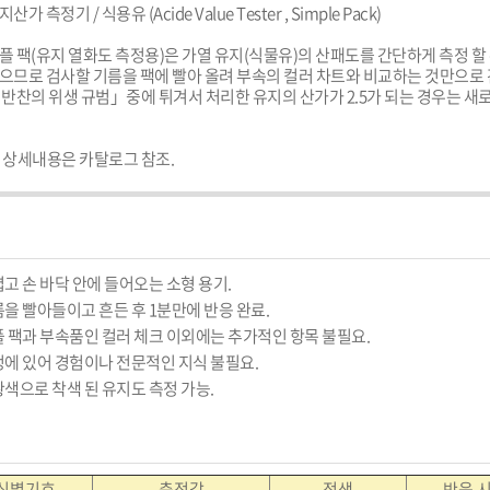
산가 측정기 / 식용유 (Acide Value Tester , Simple Pack)

플 팩(유지 열화도 측정용)은 가열 유지(식물유)의 산패도를 간단하게 측정 할 
으므로 검사할 기름을 팩에 빨아 올려 부속의 컬러 차트와 비교하는 것만으로 
 반찬의 위생 규범」중에 튀겨서 처리한 유지의 산가가 2.5가 되는 경우는 새
 상세내용은 카탈로그 참조.
고 손 바닥 안에 들어오는 소형 용기.

을 빨아들이고 흔든 후 1분만에 반응 완료.

플 팩과 부속품인 컬러 체크 이외에는 추가적인 항목 불필요.

정에 있어 경험이나 전문적인 지식 불필요.

황색으로 착색 된 유지도 측정 가능.
식별기호
측정값
정색
반응 