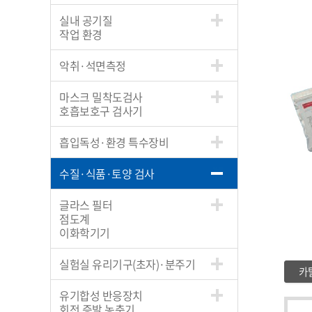
실내 공기질
작업 환경
악취·석면측정
마스크 밀착도검사
호흡보호구 검사기
흡입독성·환경 특수장비
수질·식품·토양 검사
글라스 필터
점도계
이화학기기
실험실 유리기구(초자)·분주기
카
유기합성 반응장치
회전 증발 농축기