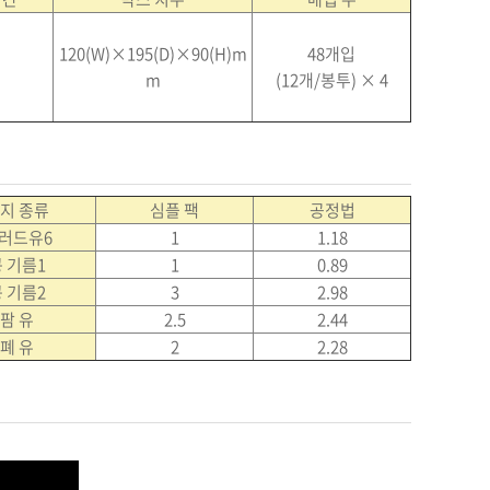
120(W)×195(D)×90(H)m
48개입
m
(12개/봉투) × 4
지 종류
심플 팩
공정법
러드유6
1
1.18
 기름1
1
0.89
 기름2
3
2.98
팜 유
2.5
2.44
폐 유
2
2.28