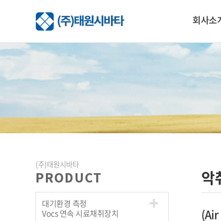
회사소
(주)태원시바타
악
PRODUCT
대기환경 측정
(Air
Vocs 연속 시료채취장치