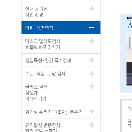
실내 공기질
작업 환경
악취·석면측정
마스크 밀착도검사
호흡보호구 검사기
흡입독성·환경 특수장비
수질·식품·토양 검사
글라스 필터
점도계
이화학기기
악취
실험실 유리기구(초자)·분주기
실
유기합성 반응장치
다
회전 증발 농축기