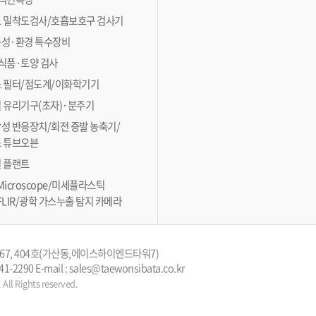
 밀착도검사/호흡보호구 검사기
성·환경 특수장비
식품·토양 검사
 필터/점도계/이화학기기
 유리기구(초자)·분주기
성 반응장치/회전 증발 농축기/
 튜브오븐
 플랜트
 Microscope/미세플라스틱
FLIR/광학 가스누출 탐지 카메라
67, 404호(가산동,에이스하이엔드타워7)
-841-2290 E-mail : sales@taewonsibata.co.kr
ll Rights reserved.