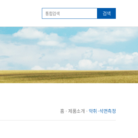
검색
홈 · 제품소개 ·
악취·석면측정