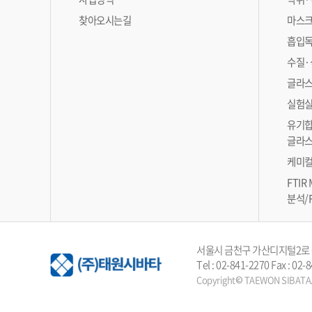
찾아오시는길
마스크
흡입독
수질·
글라스
실험실
유기합
글라스
케미컬
FTIR
분석/
서울시 금천구 가산디지털2로 
Tel : 02-841-2270 Fax : 02
Copyright© TAEWON SIBATA. A