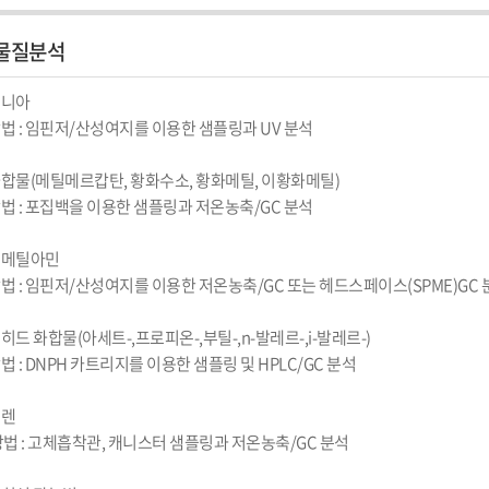
물질분석
모니아

법 : 임핀저/산성여지를 이용한 샘플링과 UV 분석

황화합물(메틸메르캅탄, 황화수소, 황화메틸, 이황화메틸)

법 : 포집백을 이용한 샘플링과 저온농축/GC 분석

리메틸아민

법 : 임핀저/산성여지를 이용한 저온농축/GC 또는 헤드스페이스(SPME)GC 분
데히드 화합물(아세트-,프로피온-,부틸-,n-발레르-,i-발레르-)

 : DNPH 카트리지를 이용한 샘플링 및 HPLC/GC 분석

렌
