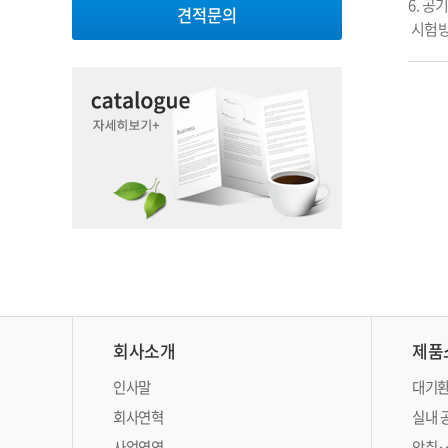
6. 공
견적문의
 시험
회사소개
제품
인사말
대기환
회사연혁
실내 
사업영역
악취·