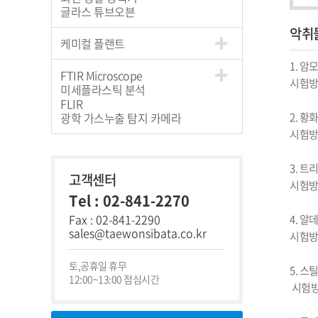
글라스 튜브오븐
악취
케미컬 플랜트
1. 암
FTIR Microscope
시험방
미세플라스틱 분석
FLIR
2. 
광학 가스누출 탐지 카메라
시험방
3. 트
고객센터
시험방
Tel : 02-841-2270
Fax : 02-841-2290
4. 알
sales@taewonsibata.co.kr
시험방법
토,공휴일 휴무
5. 스틸
12:00~13:00 점심시간
 시험방법 : 고체흡착관, 캐니스터 샘플링과 저온농축/GC 분석
