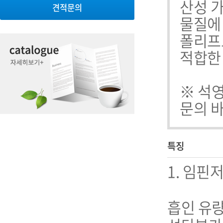
산성 가
견적문의
물질에
폴리프로
적합한 
※ 석
문의 
특징
1. 임핀저 
흡인 유량 :