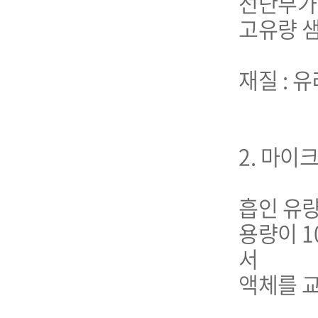
선단부가 
고유량 샘
재질 : 유
2. 마이
흡인 유량 :
용량이 1
서 

액체를 