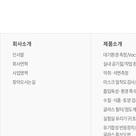
회사소개
제품소개
인사말
대기환경 측정/Vo
회사연혁
실내 공기질/작업 
사업영역
악취·석면측정
찾아오시는길
마스크 밀착도검사
흡입독성·환경 특
수질·식품·토양 검
글라스 필터/점도
실험실 유리기구(초
유기합성 반응장치/
글라스 튜브오븐