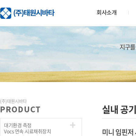
회사소개
지구를
(주)태원시바타
실내 공기
PRODUCT
대기환경 측정
미니 임핀저 세트
Vocs 연속 시료채취장치