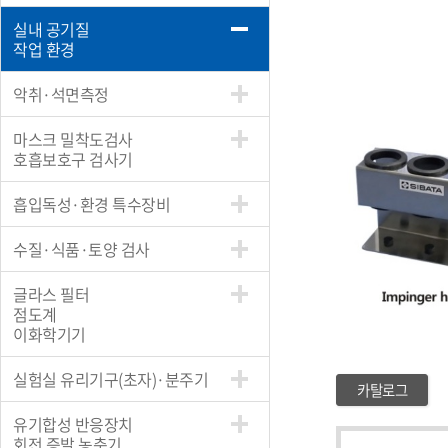
실내 공기질
작업 환경
악취·석면측정
마스크 밀착도검사
호흡보호구 검사기
흡입독성·환경 특수장비
수질·식품·토양 검사
글라스 필터
점도계
이화학기기
실험실 유리기구(초자)·분주기
카탈로그
유기합성 반응장치
회전 증발 농축기