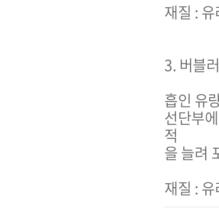
재질 : 
3. 버블러
흡인 유량 :
선단부에 
적

을 늘려 
재질 : 유