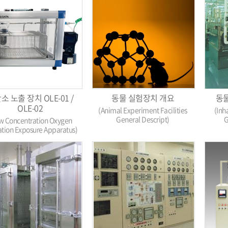
소 노출 장치 OLE-01 /
동물 실험장치 개요
동물
OLE-02
(Animal Experiment Facilities
(Inh
General Descript)
G
w Concentration Oxygen
ation Exposure Apparatus)