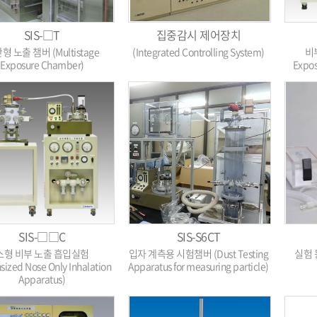
SIS-□T
집중감시 제어장치
형 노출 챔버 (Multistage
(Integrated Controlling System)
비
Exposure Chamber)
Expos
SIS-□□C
SIS-S6CT
소형 비부 노출 흡입실험
입자 계측용 시험챔버 (Dust Testing
실험 
ized Nose Only Inhalation
Apparatus for measuring particle)
Apparatus)