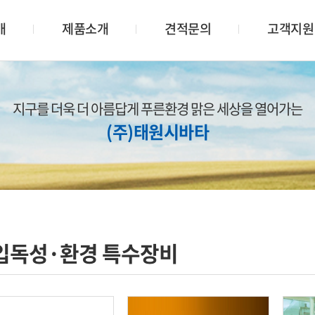
개
제품소개
견적문의
고객지원
지구를 더욱 더 아름답게 푸른환경 맑은 세상을 열어가는
(주)태원시바타
입독성·환경 특수장비