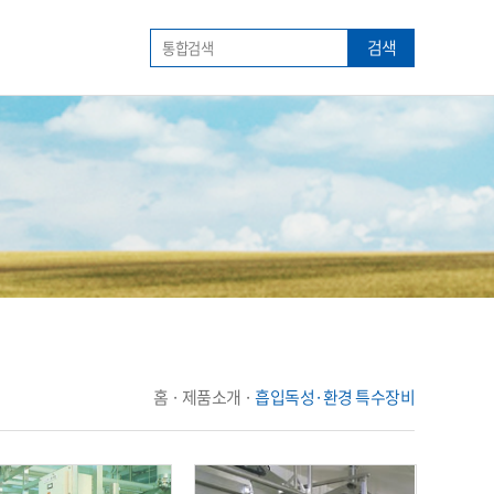
검색
홈 · 제품소개 ·
흡입독성·환경 특수장비