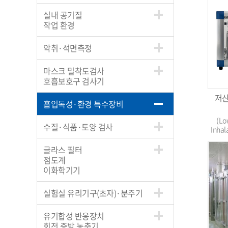
실내 공기질
작업 환경
악취·석면측정
마스크 밀착도검사
호흡보호구 검사기
저산
흡입독성·환경 특수장비
(Lo
수질·식품·토양 검사
Inhal
글라스 필터
점도계
이화학기기
실험실 유리기구(초자)·분주기
유기합성 반응장치
회전 증발 농축기