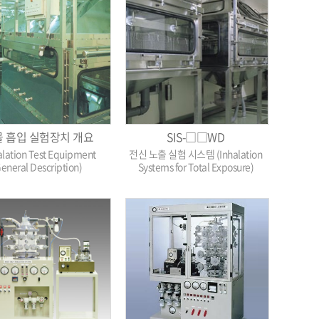
 흡입 실험장치 개요
SIS-□□WD
alation Test Equipment
전신 노출 실험 시스템 (Inhalation
eneral Description)
Systems for Total Exposure)