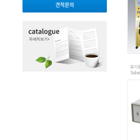
견적문의
유기용
Solv