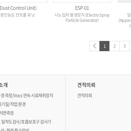
(Dust Control Unit)
ESP-01
분진농도 컨트롤 유닛
나노입자 발생장치 (Electro Spray
담
Particle Generator)
(Appara
1
2
3
소개
견적의뢰
경 측정/Vocs 연속 시료채취장치
견적의뢰
공기질/작업 환경
석면측정
 밀착도검사/호흡보호구 검사기
성·환경 특수장비