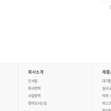
회사소개
제품
인사말
대기환
회사연혁
실내 
사업영역
악취·
찾아오시는길
마스크
흡입독