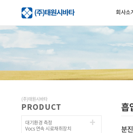
회사소
(주)태원시바타
흡
PRODUCT
대기환경 측정
분진
Vocs 연속 시료채취장치