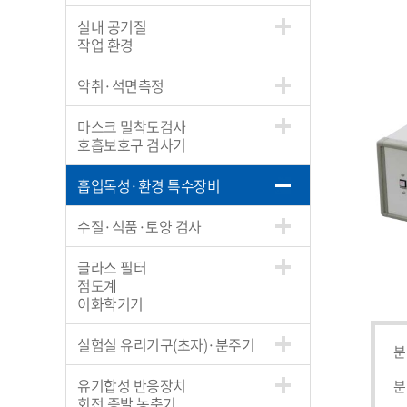
실내 공기질
작업 환경
악취·석면측정
마스크 밀착도검사
호흡보호구 검사기
흡입독성·환경 특수장비
수질·식품·토양 검사
글라스 필터
점도계
이화학기기
실험실 유리기구(초자)·분주기
분
유기합성 반응장치
분
회전 증발 농축기