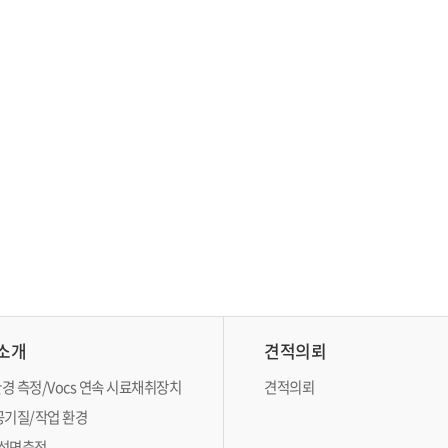
소개
견적의뢰
경 측정/Vocs 연속 시료채취장치
견적의뢰
공기질/작업 환경
석면측정