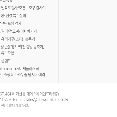
 밀착도검사/호흡보호구 검사기
성·환경 특수장비
식품·토양 검사
 필터/점도계/이화학기기
 유리기구(초자)·분주기
성 반응장치/회전 증발 농축기/
 튜브오븐
 플랜트
 Microscope/미세플라스틱
FLIR/광학 가스누출 탐지 카메라
67, 404호(가산동,에이스하이엔드타워7)
-841-2290 E-mail : sales@taewonsibata.co.kr
ll Rights reserved.