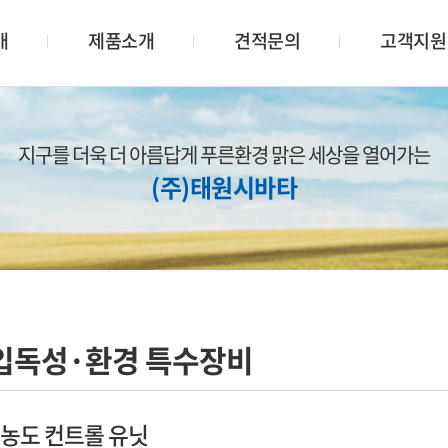
개
제품소개
견적문의
고객지원
지구를 더욱 더 아름답게 푸른환경 맑은 세상을 열어가는
(주)태원시바타
입독성·환경 특수장비
농도 컨트롤 유닛