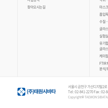
찾아오시는길
마스크
흡입독
수질·
글라스
실험실
유기합
글라스
케미컬
FTIR
분석/
서울시 금천구 가산디지털2로 
Tel : 02-841-2270 Fax : 02
Copyright© TAEWON SIBATA. A