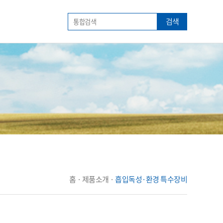
검색
홈 · 제품소개 ·
흡입독성·환경 특수장비